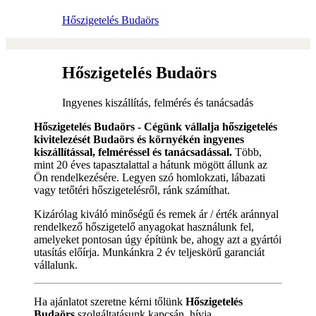
Hőszigetelés Budaörs
Hőszigetelés Budaörs
Ingyenes kiszállítás, felmérés és tanácsadás
Hőszigetelés Budaörs - Cégünk vállalja hőszigetelés
kivitelezését Budaörs és környékén ingyenes
kiszállítással, felméréssel és tanácsadással.
Több,
mint 20 éves tapasztalattal a hátunk mögött állunk az
Ön rendelkezésére. Legyen szó homlokzati, lábazati
vagy tetőtéri hőszigetelésről, ránk számíthat.
Kizárólag kiváló minőségű és remek ár / érték aránnyal
rendelkező hőszigetelő anyagokat használunk fel,
amelyeket pontosan úgy építünk be, ahogy azt a gyártói
utasítás előírja. Munkánkra 2 év teljeskörű garanciát
vállalunk.
Ha ajánlatot szeretne kérni tőlünk
Hőszigetelés
Budaörs
szolgáltatásunk kapcsán, hívja