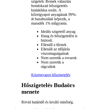
szigeteli. Remek választás
homlokzati hőszigetelés
kialakítása során. A
kőzetgyapot anyagának 99%-
át bazaltszálak képezik, a
maradék 1% műgyanta.
Ideális szigetelő anyag
Hang és hőszigetelést is
biztosít.
Ellenáll a tűznek
Ellenáll az időjárás
viszontagságainak
Nem szeretik a rovarok
Nem szeretik a
rágcsálok
Közetgyapot hőszigetelés
Hőszigetelés Budaörs
menete
Rövid határidő és kiváló minőség.