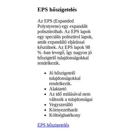
EPS hőszigetelés
Az EPS (Expanded
Polystyrene) egy expandált
polisztirolhab. Az EPS lapok
egy speciális polisztirol lapok,
amik expandáló eljárással
készülnek. Az EPS lapok 98
% -ban levegő, így nagyon jó
hőszigtelő tulajdonságokkal
rendelkezik.
Jó hőszigetelő
tulajdonságokkal
rendelkezik.
Alaktartó
Az idő múlásával nem
változik a tulajdonságai
Vegyszerálló
Környezetbarát
Költséghatékony
EPS hőszigetelés