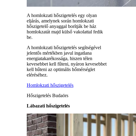
A homlokzati hőszigetelés egy olyan
eljárás, amelynek során homlokzati
hőszigetelő anyaggal borítják be ház
homlokzatát majd külső vakolattal fedik
be.
A homlokzati hőszigetelés segítségével
jelentős mértékben javul ingatlana
energiatakarékossága, hiszen télen
kevesebbet kell fűteni, nyáron kevesebbet
kell hűteni az optimális hőmérséglet
eléréséhez.
Homlokzati hőszigetelés
Hőszigetelés Budaörs
Lábazati hőszigetelés