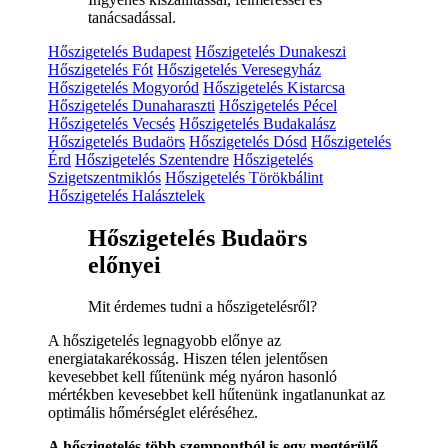
tanácsadással.
Hőszigetelés Budapest
Hőszigetelés Dunakeszi
Hőszigetelés Fót
Hőszigetelés Veresegyház
Hőszigetelés Mogyoród
Hőszigetelés Kistarcsa
Hőszigetelés Dunaharaszti
Hőszigetelés Pécel
Hőszigetelés Vecsés
Hőszigetelés Budakalász
Hőszigetelés Budaörs
Hőszigetelés Dósd
Hőszigetelés
Érd
Hőszigetelés Szentendre
Hőszigetelés
Szigetszentmiklós
Hőszigetelés Törökbálint
Hőszigetelés Halásztelek
Hőszigetelés Budaörs
előnyei
Mit érdemes tudni a hőszigetelésről?
A hőszigetelés legnagyobb előnye az
energiatakarékosság. Hiszen télen jelentősen
kevesebbet kell fűtenünk még nyáron hasonló
mértékben kevesebbet kell hűtenünk ingatlanunkat az
optimális hőmérséglet eléréséhez.
A hőszigetelés több szempontból is egy megtérülő