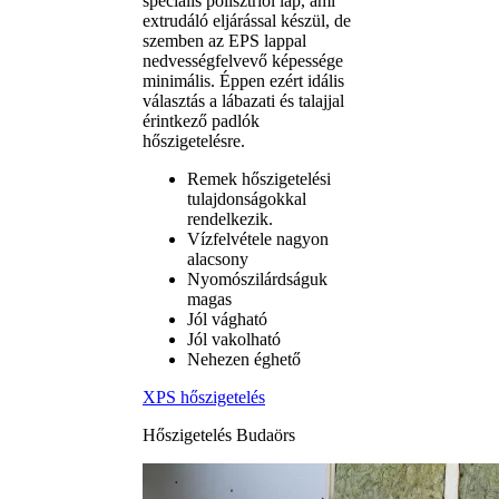
speciális polisztriol lap, ami
extrudáló eljárással készül, de
szemben az EPS lappal
nedvességfelvevő képessége
minimális. Éppen ezért idális
választás a lábazati és talajjal
érintkező padlók
hőszigetelésre.
Remek hőszigetelési
tulajdonságokkal
rendelkezik.
Vízfelvétele nagyon
alacsony
Nyomószilárdságuk
magas
Jól vágható
Jól vakolható
Nehezen éghető
XPS hőszigetelés
Hőszigetelés Budaörs