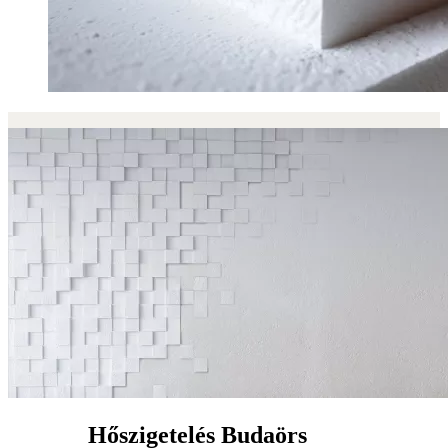
Hőszigetelés Budaörs