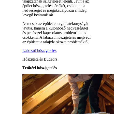
talapzatának szigetelését jelenti. Javítja az
épület hőszigetelési értékét, csökkenti a
nedvességet és megakadályozza a hideg
levegő beáramlását.
Nemcsak az épület energiahatékonyságát
javítja, hanem a különböző nedvességgel
és penésszel kapcsolatos problémákat is
csökkenti. A lábazati hőszigetelés megvédi
az épületet a talajvíz okozta problémáktól.
Lábazati hőszigetelés
Hőszigetelés Budaörs
Tetőtéri hőszigetelés