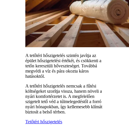
A tetőtéri hőszigetelés szintén javítja az
épület hőszigetelési értékét, és csökkenti a
tetőn keresztüli hőveszteséget. Továbbá
megvédi a víz és pára okozta káros
hatásoktól.
A tetőtéri hőszigetelés nemcsak a fűtési
költségeket szorítja vissza, hanem növeli a
nyári komfortérzetet is. A megfelelően
szigetelt tető véd a túlmelegedéstől a forró
nyári hónapokban, így kellemesebb klímát
biztosít a belső térben.
Tetőtéri hőszigetelés