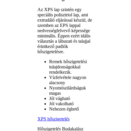
Az XPS lap szintén egy
speciális polisztriol lap, ami
extrudáló eljárással készül, de
szemben az EPS lappal
nedvességfelvevő képessége
minimális. Éppen ezért idális
választás a lábazati és talajjal
érintkező padlók
hőszigetelésre.
Remek hőszigetelési
tulajdonságokkal
rendelkezik.
Vízfelvétele nagyon
alacsony
Nyomószilárdságuk
magas
Jól vágható
Jól vakolható
Nehezen éghető
XPS hőszigetelés
Hőszigetelés Budakalász