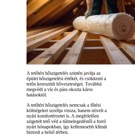
A tetőtéri hőszigetelés szintén javítja az
épület hőszigetelési értékét, és csökkenti a
tetőn keresztüli hőveszteséget. Továbbá
megvédi a víz és pára okozta káros
hatásoktól.
A tetőtéri hőszigetelés nemcsak a fűtési
költségeket szorítja vissza, hanem növeli a
nyári komfortérzetet is. A megfelelően
szigetelt tető véd a túlmelegedéstől a forró
nyári hónapokban, így kellemesebb klímát
biztosít a belső térben.