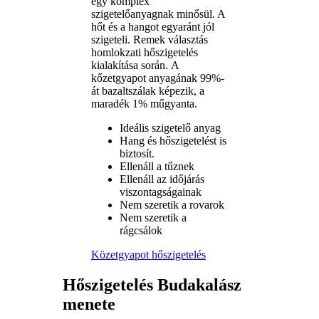
egy komplex
szigetelőanyagnak minősül. A
hőt és a hangot egyaránt jól
szigeteli. Remek választás
homlokzati hőszigetelés
kialakítása során. A
kőzetgyapot anyagának 99%-
át bazaltszálak képezik, a
maradék 1% műgyanta.
Ideális szigetelő anyag
Hang és hőszigetelést is
biztosít.
Ellenáll a tűznek
Ellenáll az időjárás
viszontagságainak
Nem szeretik a rovarok
Nem szeretik a
rágcsálok
Közetgyapot hőszigetelés
Hőszigetelés Budakalász
menete