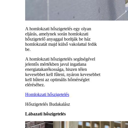
A homlokzati hőszigetelés egy olyan
eljárás, amelynek során homlokzati
hőszigetelő anyaggal borítják be ház
homlokzatát majd külső vakolattal fedik
be.
A homlokzati hőszigetelés segítségével
jelentős mértékben javul ingatlana
energiatakarékossága, hiszen télen
kevesebbet kell fűteni, nyáron kevesebbet
kell hűteni az optimális hőmérséglet
eléréséhez.
Homlokzati hőszigetelés
Hőszigetelés Budakalász
Lábazati hőszigetelés