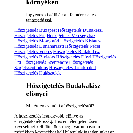
környékén
Ingyenes kiszállítással, felméréssel és
tanácsadással.
Hőszigetelés Budapest
Hőszigetelés Dunakeszi
Hőszigetelés Fót
Hőszigetelés Veresegyház
Hőszigetelés Mogyoród
Hőszigetelés Kistarcsa
Hőszigetelés Dunaharaszti
Hőszigetelés Pécel
Hőszigetelés Vecsés
Hőszigetelés Budakalász
Hőszigetelés Budaörs
Hőszigetelés Dósd
Hőszigetelés
Érd
Hőszigetelés Szentendre
Hőszigetelés
Szigetszentmiklós
Hőszigetelés Törökbálint
Hőszigetelés Halásztelek
Hőszigetelés Budakalász
előnyei
Mit érdemes tudni a hőszigetelésről?
A hőszigetelés legnagyobb előnye az
energiatakarékosság. Hiszen télen jelentősen
kevesebbet kell fűtenünk még nyáron hasonló
mértékben kevesebbet kell hűtenünk ingatlanunkat az