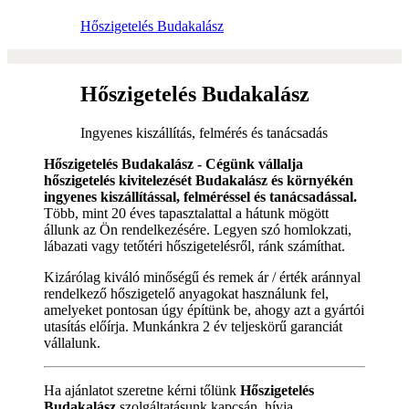
Hőszigetelés Budakalász
Hőszigetelés Budakalász
Ingyenes kiszállítás, felmérés és tanácsadás
Hőszigetelés Budakalász - Cégünk vállalja
hőszigetelés kivitelezését Budakalász és környékén
ingyenes kiszállítással, felméréssel és tanácsadással.
Több, mint 20 éves tapasztalattal a hátunk mögött
állunk az Ön rendelkezésére. Legyen szó homlokzati,
lábazati vagy tetőtéri hőszigetelésről, ránk számíthat.
Kizárólag kiváló minőségű és remek ár / érték aránnyal
rendelkező hőszigetelő anyagokat használunk fel,
amelyeket pontosan úgy építünk be, ahogy azt a gyártói
utasítás előírja. Munkánkra 2 év teljeskörű garanciát
vállalunk.
Ha ajánlatot szeretne kérni tőlünk
Hőszigetelés
Budakalász
szolgáltatásunk kapcsán, hívja