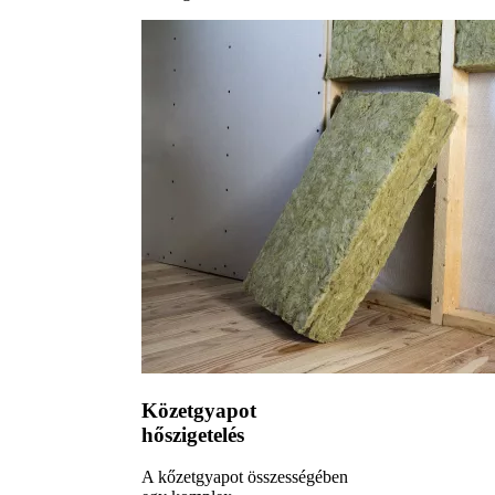
Közetgyapot
hőszigetelés
A kőzetgyapot összességében